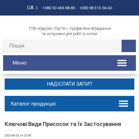
UA
+380 50 469-98-85
+380 98 313-56-60
ТОВ «Євротех, Лтд ПК» - професійне обладнання
та інструмент для робіт зі склом
Меню
НАДІСЛАТИ ЗАПИТ
Каталог продукциї
Ключові Види Присосок та Їх Застосування
2025-06-20 14:13:00