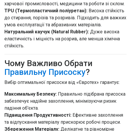
харчової промисловості, медицини та роботи зі склом.
TPU (Термопластичний поліуретан):
Висока стійкість
до стирання, порізів та розривів. Підходить для важких
умов експлуатації та абразивних матеріалів.
Натуральний каучук (Natural Rubber):
Дуже висока
еластичність і міцність на розрив, але менша хімічна
стійкість.
Чому Важливо Обрати
Правильну Присоску
?
Вибір оптимальної присоски від «Євротех» гарантує:
Максимальну Безпеку:
Правильно підібрана присоска
забезпечує надійне захоплення, мінімізуючи ризик
падіння об'єкта.
Підвищення Продуктивності:
Ефективне захоплення
та відпускання матеріалу прискорює робочі процеси.
Збереження Матеріалу:
Делікатне та рівномірне