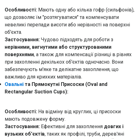
Особли
в
ості:
Мають одну або кілька гофр (сильфонів),
що дозволяє їм "розтягуватися" та компенсувати
невеликі перепади висоти або нерівності на поверхні
об'єкта.
Застосування:
Чудово підходять для роботи з
нерівними, вигнутими або структурованими
поверхнями
, а також для компенсації різниці в рівнях
при захопленні декількох об'єктів одночасно. Вони
забезпечують м'яке та делікатне захоплення, що
важливо для крихких матеріалів.
Овальні
та Прямокутні Присоски (Oval and
Rectangular Suction Cups):
Особливості:
На відміну від круглих, ці присоски
мають подовжену форму.
Застосування:
Ефективні для захоплення
довгих і
вузьких об'єктів
, таких як профілі, труби, дерев'яні