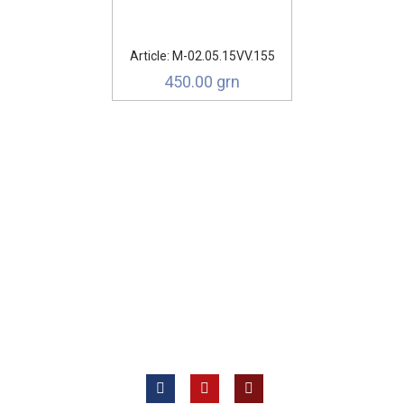
Article: М-02.05.15VV.155
450.00 grn
Всі права захищені © 2012 —
ТОВ «Євротех, Лтд ВК»