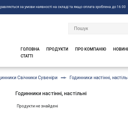
правляється за умови наявності на складі та якщо оплата зроблена до 16:00
ГОЛОВНА
ПРОДУКТИ
ПРО КОМПАНІЮ
НОВИН
CTATTI
Годинники настінні, настіль
динники Свічники Сувеніри
Годинники настінні, настільні
Продукти не знайдені