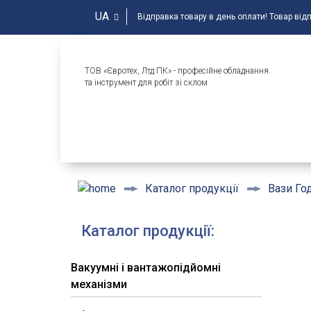
UA
Відправка товару в день оплати! Товар від
ТОВ «Євротех, Лтд ПК» - професійне обладнання
та інструмент для робіт зі склом
Каталог продукції
Вази Го
Каталог продукції:
Вакуумні і вантажопідйомні
механізми