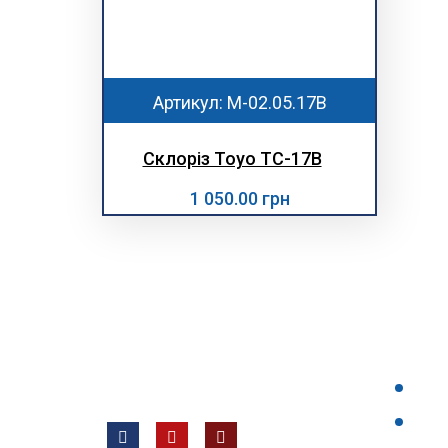
Артикул: М-02.05.17В
Склоріз Toyo TC-17B
1 050.00 грн
НАШІ 
Всі права захищені © 2012 —
ТОВ «Євротех, Лтд ВК»
Гол
Про