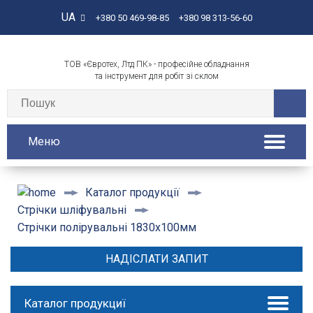
UA
+380 50 469-98-85
+380 98 313-56-60
ТОВ «Євротех, Лтд ПК» - професійне обладнання
та інструмент для робіт зі склом
Меню
Каталог продукції
Стрічки шліфувальні
Стрічки полірувальні 1830х100мм
НАДІСЛАТИ ЗАПИТ
Каталог продукциї