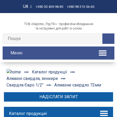
UA
+380 50 469-98-85
+380 98 313-56-60
ТОВ «Євротех, Лтд ПК» - професійне обладнання
та інструмент для робіт зі склом
Меню
Каталог продукції
Алмазні свердла, зенкери
Алмазне свердло 72мм
Свердла Євро 1/2"
НАДІСЛАТИ ЗАПИТ
Каталог продукциї