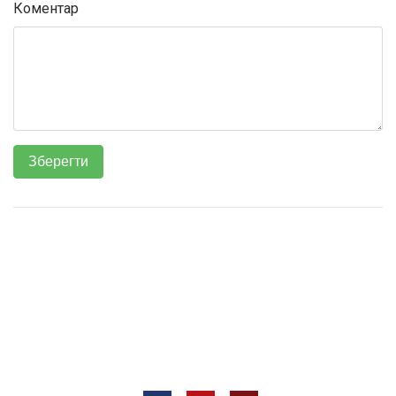
Коментар
Всі права захищені © 2012 —
ТОВ «Євротех, Лтд ВК»