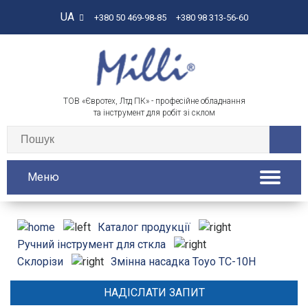
UA
+380 50 469-98-85
+380 98 313-56-60
ТОВ «Євротех, Лтд ПК» - професійне обладнання
та інструмент для робіт зі склом
Меню
Каталог продукції
Ручний інструмент для сткла
Змінна насадка Тоуо ТС-10H
Склорізи
НАДІСЛАТИ ЗАПИТ