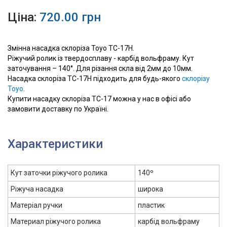
Ціна:
720.00 грн
Змінна насадка склоріза Toyo TC-17H.
Ріжучий ролик із твердосплаву - карбід вольфраму. Кут
заточування – 140°. Для різання скла від 2мм до 10мм.
Насадка склоріза ТС-17Н підходить для будь-якого
склорізу
Тоуо
.
Купити насадку склоріза ТС-17 можна у нас в офісі або
замовити доставку по Україні.
Характеристики
Кут заточки ріжучого ролика
140º
Ріжуча насадка
широка
Матеріал ручки
пластик
Материал ріжучого ролика
карбід вольфраму