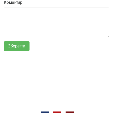
Коментар
Всі права захищені © 2012 —
ТОВ «Євротех, Лтд ВК»