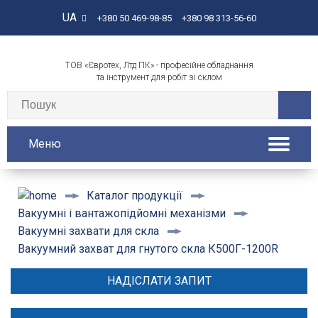
UA
+380 50 469-98-85
+380 98 313-56-60
ТОВ «Євротех, Лтд ПК» - професійне обладнання
та інструмент для робіт зі склом
Меню
Каталог продукції
Вакуумні і вантажопідйомні механізми
Вакуумні захвати для скла
Вакуумний захват для гнутого скла К500Г-1200R
НАДІСЛАТИ ЗАПИТ