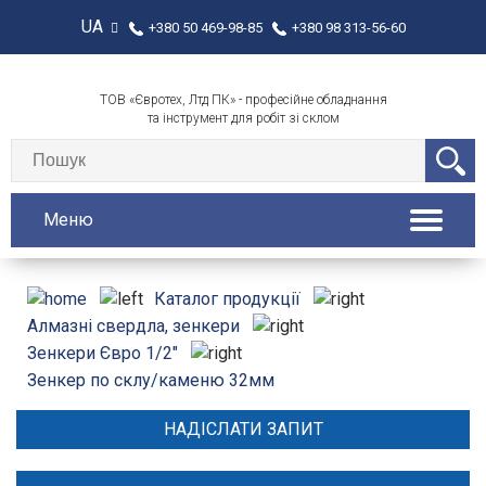
UA
+380 50 469-98-85
+380 98 313-56-60
ТОВ «Євротех, Лтд ПК» - професійне обладнання
та інструмент для робіт зі склом
Меню
Каталог продукції
Алмазні свердла, зенкери
Зенкери Євро 1/2"
Зенкер по склу/каменю 32мм
НАДІСЛАТИ ЗАПИТ