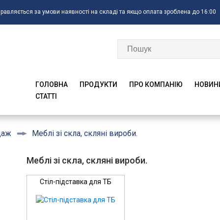
правляється за умови наявності на складі та якщо оплата зроблена до 16:00
ГОЛОВНА
ПРОДУКТИ
ПРО КОМПАНІЮ
НОВИН
CTATTI
Меблі зі скла, скляні вироби.
даж
Меблі зі скла, скляні вироби.
Стіл-підставка для ТБ