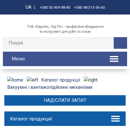
UA
+380 50 469-98-85
+380 98 313-56-60
ТОВ «Євротех, Лтд ПК» - професійне обладнання
та інструмент для робіт зі склом
Меню
Каталог продукції
Вакуумні і вантажопідйомні механізми
НАДІСЛАТИ ЗАПИТ
Каталог продукциї