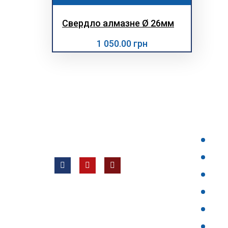
Свердло алмазне Ø 26мм
1 050.00 грн
НАШІ 
Всі права захищені © 2012 —
ТОВ «Євротех, Лтд ВК»
Гол
Про
Про
Нов
faq
Пра